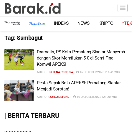
INDEKS
NEWS
KRIPTO
°TE
Tag:
Sumbagut
Dramatis, PS Kota Pematang Siantar Menyerah
dengan Skor Memilukan 5-0 di Semi Final
Komwil APEKSI
AUTHOR:
RHIENA PONDOW
16 OKTOBER 2023 | 14:41 WIB
Pesta Sepak Bola APEKSI: Pematang Siantar
Menjadi Sorotan!
AUTHOR:
ZAINAL EFENDI
10 OKTOBER 2023 | 21:20 WIB
|
BERITA TERBARU