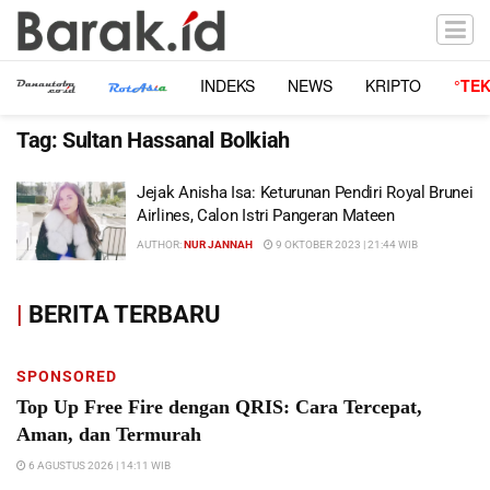
INDEKS
NEWS
KRIPTO
°TE
Tag:
Sultan Hassanal Bolkiah
Jejak Anisha Isa: Keturunan Pendiri Royal Brunei
Airlines, Calon Istri Pangeran Mateen
AUTHOR:
NUR JANNAH
9 OKTOBER 2023 | 21:44 WIB
|
BERITA TERBARU
SPONSORED
Top Up Free Fire dengan QRIS: Cara Tercepat,
Aman, dan Termurah
6 AGUSTUS 2026 | 14:11 WIB