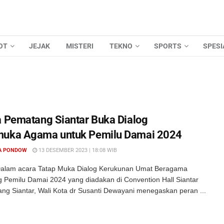
OT
JEJAK
MISTERI
TEKNO
SPORTS
SPESI
a Pematang Siantar Buka Dialog
muka Agama untuk Pemilu Damai 2024
A PONDOW
13 DESEMBER 2023 | 18:08 WIB
Dalam acara Tatap Muka Dialog Kerukunan Umat Beragama
Pemilu Damai 2024 yang diadakan di Convention Hall Siantar
ang Siantar, Wali Kota dr Susanti Dewayani menegaskan peran ...