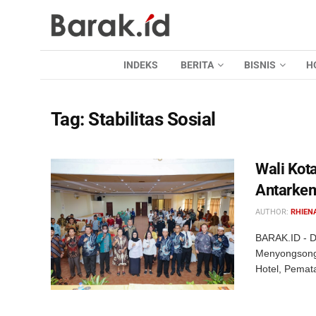
INDEKS
BERITA
BISNIS
H
Tag:
Stabilitas Sosial
Wali Kot
Antarke
AUTHOR:
RHIEN
BARAK.ID - 
Menyongsong 
Hotel, Pemat