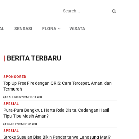
AL
SENSASI
FLONA
WISATA
|
BERITA TERBARU
SPONSORED
Top Up Free Fire dengan QRIS: Cara Tercepat, Aman, dan
Termurah
6 AGUSTUS 2026 | 14:11 WIB
SPESIAL
Pura-Pura Bangkrut, Harta Rela Disita, Cadangan Hasil
Tipu-Tipu Masih Aman?
13 JULI 2026 | 01:36 WIB
SPESIAL
Stroke Susulan Bisa Bikin Penderitanya Langsung Mati?