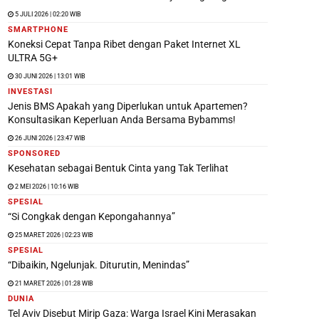
5 JULI 2026 | 02:20 WIB
SMARTPHONE
Koneksi Cepat Tanpa Ribet dengan Paket Internet XL
ULTRA 5G+
30 JUNI 2026 | 13:01 WIB
INVESTASI
Jenis BMS Apakah yang Diperlukan untuk Apartemen?
Konsultasikan Keperluan Anda Bersama Bybamms!
26 JUNI 2026 | 23:47 WIB
SPONSORED
Kesehatan sebagai Bentuk Cinta yang Tak Terlihat
2 MEI 2026 | 10:16 WIB
SPESIAL
“Si Congkak dengan Kepongahannya”
25 MARET 2026 | 02:23 WIB
SPESIAL
“Dibaikin, Ngelunjak. Diturutin, Menindas”
21 MARET 2026 | 01:28 WIB
DUNIA
Tel Aviv Disebut Mirip Gaza: Warga Israel Kini Merasakan