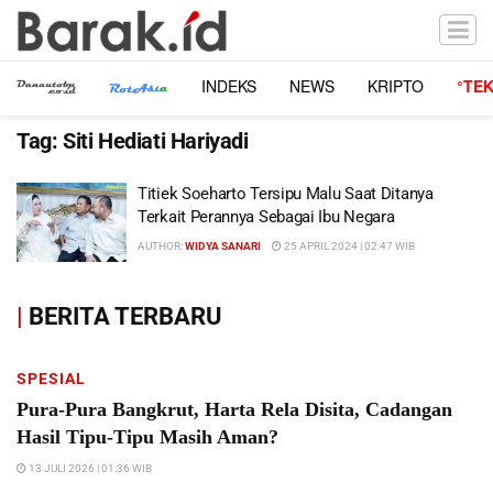
INDEKS
NEWS
KRIPTO
°TE
Tag:
Siti Hediati Hariyadi
Titiek Soeharto Tersipu Malu Saat Ditanya
Terkait Perannya Sebagai Ibu Negara
AUTHOR:
WIDYA SANARI
25 APRIL 2024 | 02:47 WIB
|
BERITA TERBARU
SPESIAL
Pura-Pura Bangkrut, Harta Rela Disita, Cadangan
Hasil Tipu-Tipu Masih Aman?
13 JULI 2026 | 01:36 WIB