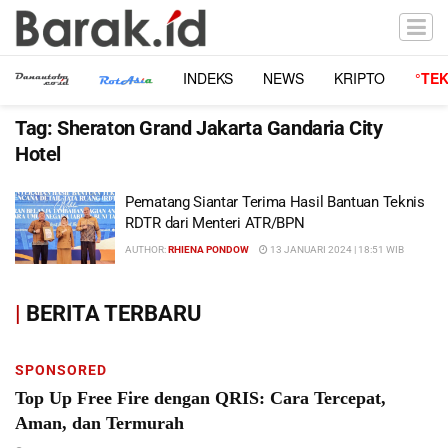
INDEKS
NEWS
KRIPTO
°TE
Tag:
Sheraton Grand Jakarta Gandaria City
Hotel
Pematang Siantar Terima Hasil Bantuan Teknis
RDTR dari Menteri ATR/BPN
AUTHOR:
RHIENA PONDOW
13 JANUARI 2024 | 18:51 WIB
|
BERITA TERBARU
SPONSORED
Top Up Free Fire dengan QRIS: Cara Tercepat,
Aman, dan Termurah