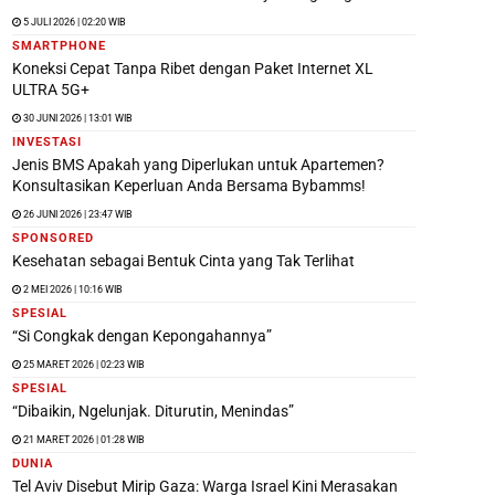
5 JULI 2026 | 02:20 WIB
SMARTPHONE
Koneksi Cepat Tanpa Ribet dengan Paket Internet XL
ULTRA 5G+
30 JUNI 2026 | 13:01 WIB
INVESTASI
Jenis BMS Apakah yang Diperlukan untuk Apartemen?
Konsultasikan Keperluan Anda Bersama Bybamms!
26 JUNI 2026 | 23:47 WIB
SPONSORED
Kesehatan sebagai Bentuk Cinta yang Tak Terlihat
2 MEI 2026 | 10:16 WIB
SPESIAL
“Si Congkak dengan Kepongahannya”
25 MARET 2026 | 02:23 WIB
SPESIAL
“Dibaikin, Ngelunjak. Diturutin, Menindas”
21 MARET 2026 | 01:28 WIB
DUNIA
Tel Aviv Disebut Mirip Gaza: Warga Israel Kini Merasakan