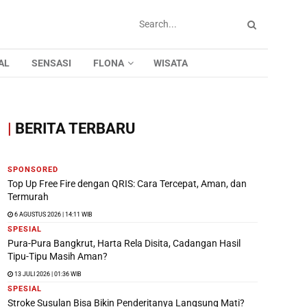
AL
SENSASI
FLONA
WISATA
|
BERITA TERBARU
SPONSORED
Top Up Free Fire dengan QRIS: Cara Tercepat, Aman, dan
Termurah
6 AGUSTUS 2026 | 14:11 WIB
SPESIAL
Pura-Pura Bangkrut, Harta Rela Disita, Cadangan Hasil
Tipu-Tipu Masih Aman?
13 JULI 2026 | 01:36 WIB
SPESIAL
Stroke Susulan Bisa Bikin Penderitanya Langsung Mati?