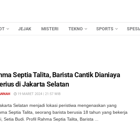
OT
JEJAK
MISTERI
TEKNO
SPORTS
SPESI
hma Septia Talita, Barista Cantik Dianiaya
erius di Jakarta Selatan
ANNAH
19 MARET 2024 | 21:57 WIB
akarta Selatan menjadi lokasi peristiwa mengenaskan yang
a Septia Talita, seorang barista berusia 18 tahun yang bekerja
, Setia Budi. Profil Rahma Septia Talita, Barista ...