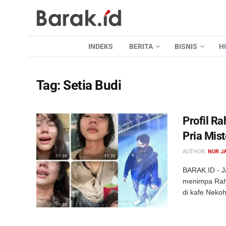
INDEKS
BERITA
BISNIS
H
Tag:
Setia Budi
Profil Ra
Pria Mist
AUTHOR:
NUR J
BARAK.ID - J
menimpa Rahm
di kafe Nekohi