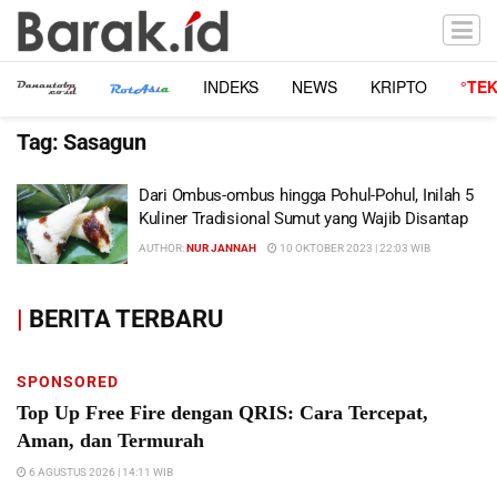
INDEKS
NEWS
KRIPTO
°TE
Tag:
Sasagun
Dari Ombus-ombus hingga Pohul-Pohul, Inilah 5
Kuliner Tradisional Sumut yang Wajib Disantap
AUTHOR:
NUR JANNAH
10 OKTOBER 2023 | 22:03 WIB
|
BERITA TERBARU
SPONSORED
Top Up Free Fire dengan QRIS: Cara Tercepat,
Aman, dan Termurah
6 AGUSTUS 2026 | 14:11 WIB