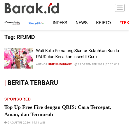
INDEKS
NEWS
KRIPTO
°TE
Tag:
RPJMD
Wali Kota Pematang Siantar Kukuhkan Bunda
PAUD dan Kenalkan Insentif Guru
AUTHOR:
RHIENA PONDOW
12 DESEMBER 2023 | 20:26 WIB
|
BERITA TERBARU
SPONSORED
Top Up Free Fire dengan QRIS: Cara Tercepat,
Aman, dan Termurah
6 AGUSTUS 2026 | 14:11 WIB