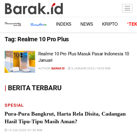
INDEKS
NEWS
KRIPTO
°TE
Tag:
Realme 10 Pro Plus
Realme 10 Pro Plus Masuk Pasar Indonesia 10
Januari
AUTHOR:
BARAK ID
3 JANUARI 2023 | 18:03 WIB
|
BERITA TERBARU
SPESIAL
Pura-Pura Bangkrut, Harta Rela Disita, Cadangan
Hasil Tipu-Tipu Masih Aman?
13 JULI 2026 | 01:36 WIB