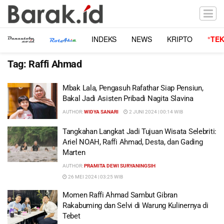
INDEKS
NEWS
KRIPTO
°TE
Tag:
Raffi Ahmad
Mbak Lala, Pengasuh Rafathar Siap Pensiun,
Bakal Jadi Asisten Pribadi Nagita Slavina
AUTHOR:
WIDYA SANARI
2 JUNI 2024 | 00:14 WIB
Tangkahan Langkat Jadi Tujuan Wisata Selebriti:
Ariel NOAH, Raffi Ahmad, Desta, dan Gading
Marten
AUTHOR:
PRAMITA DEWI SURYANINGSIH
26 MEI 2024 | 03:25 WIB
Momen Raffi Ahmad Sambut Gibran
Rakabuming dan Selvi di Warung Kulinernya di
Tebet