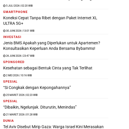
5 JULI 2026 | 02:20 WIB
SMARTPHONE
Koneksi Cepat Tanpa Ribet dengan Paket Internet XL
ULTRA 5G+
30 JUNI 2026 | 13:01 WIB
INVESTASI
Jenis BMS Apakah yang Diperlukan untuk Apartemen?
Konsultasikan Keperluan Anda Bersama Bybamms!
26 JUNI 2026 | 23:47 WIB
SPONSORED
Kesehatan sebagai Bentuk Cinta yang Tak Terlihat
2 MEI 2026 | 10:16 WIB
SPESIAL
“Si Congkak dengan Kepongahannya”
25 MARET 2026 | 02:23 WIB
SPESIAL
“Dibaikin, Ngelunjak. Diturutin, Menindas”
21 MARET 2026 | 01:28 WIB
DUNIA
Tel Aviv Disebut Mirip Gaza: Warga Israel Kini Merasakan