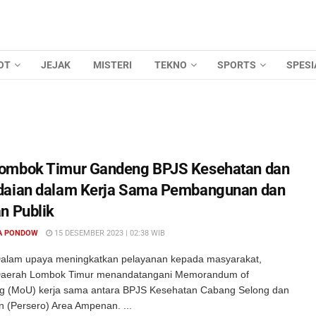
OT
JEJAK
MISTERI
TEKNO
SPORTS
SPESI
ombok Timur Gandeng BPJS Kesehatan dan
daian dalam Kerja Sama Pembangunan dan
n Publik
A PONDOW
15 DESEMBER 2023 | 02:38 WIB
alam upaya meningkatkan pelayanan kepada masyarakat,
Daerah Lombok Timur menandatangani Memorandum of
g (MoU) kerja sama antara BPJS Kesehatan Cabang Selong dan
n (Persero) Area Ampenan. ...