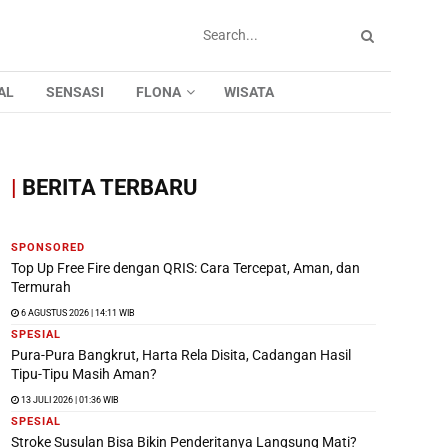
AL
SENSASI
FLONA
WISATA
|
BERITA TERBARU
SPONSORED
Top Up Free Fire dengan QRIS: Cara Tercepat, Aman, dan
Termurah
6 AGUSTUS 2026 | 14:11 WIB
SPESIAL
Pura-Pura Bangkrut, Harta Rela Disita, Cadangan Hasil
Tipu-Tipu Masih Aman?
13 JULI 2026 | 01:36 WIB
SPESIAL
Stroke Susulan Bisa Bikin Penderitanya Langsung Mati?