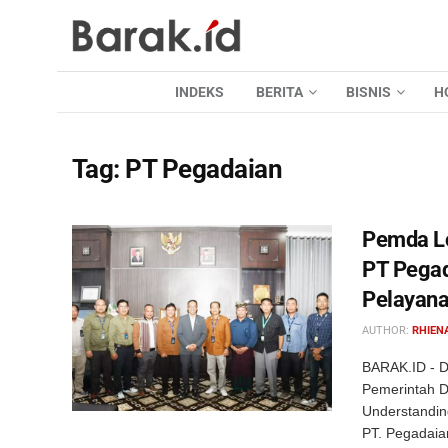
INDEKS
BERITA
BISNIS
H
Tag:
PT Pegadaian
Pemda L
PT Pega
Pelayana
AUTHOR:
RHIEN
BARAK.ID - D
Pemerintah 
Understandin
PT. Pegadaia