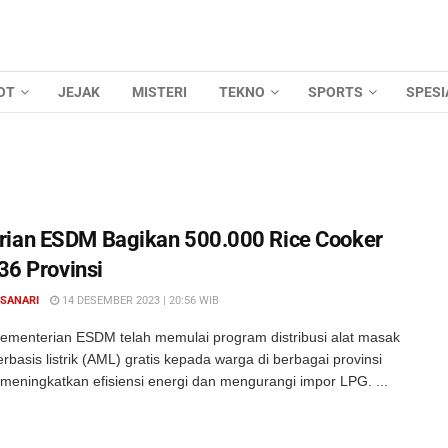
OT
JEJAK
MISTERI
TEKNO
SPORTS
SPESI
ian ESDM Bagikan 500.000 Rice Cooker
 36 Provinsi
 SANARI
14 DESEMBER 2023 | 20:56 WIB
ementerian ESDM telah memulai program distribusi alat masak
erbasis listrik (AML) gratis kepada warga di berbagai provinsi
meningkatkan efisiensi energi dan mengurangi impor LPG. ...