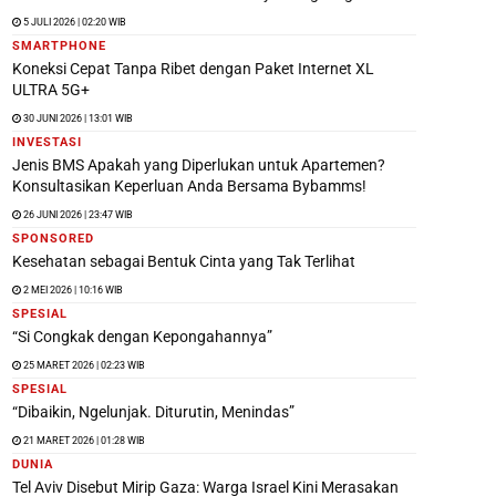
5 JULI 2026 | 02:20 WIB
SMARTPHONE
Koneksi Cepat Tanpa Ribet dengan Paket Internet XL
ULTRA 5G+
30 JUNI 2026 | 13:01 WIB
INVESTASI
Jenis BMS Apakah yang Diperlukan untuk Apartemen?
Konsultasikan Keperluan Anda Bersama Bybamms!
26 JUNI 2026 | 23:47 WIB
SPONSORED
Kesehatan sebagai Bentuk Cinta yang Tak Terlihat
2 MEI 2026 | 10:16 WIB
SPESIAL
“Si Congkak dengan Kepongahannya”
25 MARET 2026 | 02:23 WIB
SPESIAL
“Dibaikin, Ngelunjak. Diturutin, Menindas”
21 MARET 2026 | 01:28 WIB
DUNIA
Tel Aviv Disebut Mirip Gaza: Warga Israel Kini Merasakan