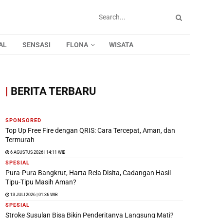
AL
SENSASI
FLONA
WISATA
|
BERITA TERBARU
SPONSORED
Top Up Free Fire dengan QRIS: Cara Tercepat, Aman, dan
Termurah
6 AGUSTUS 2026 | 14:11 WIB
SPESIAL
Pura-Pura Bangkrut, Harta Rela Disita, Cadangan Hasil
Tipu-Tipu Masih Aman?
13 JULI 2026 | 01:36 WIB
SPESIAL
Stroke Susulan Bisa Bikin Penderitanya Langsung Mati?