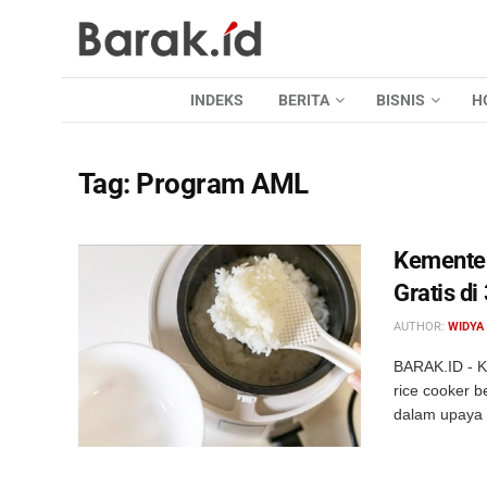
INDEKS
BERITA
BISNIS
H
Tag:
Program AML
Kementer
Gratis di
AUTHOR:
WIDYA
BARAK.ID - K
rice cooker b
dalam upaya 