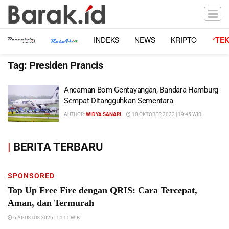
INDEKS
NEWS
KRIPTO
°TE
Tag:
Presiden Prancis
Ancaman Bom Gentayangan, Bandara Hamburg
Sempat Ditangguhkan Sementara
AUTHOR:
WIDYA SANARI
10 OKTOBER 2023 | 19:45 WIB
|
BERITA TERBARU
SPONSORED
Top Up Free Fire dengan QRIS: Cara Tercepat,
Aman, dan Termurah
6 AGUSTUS 2026 | 14:11 WIB