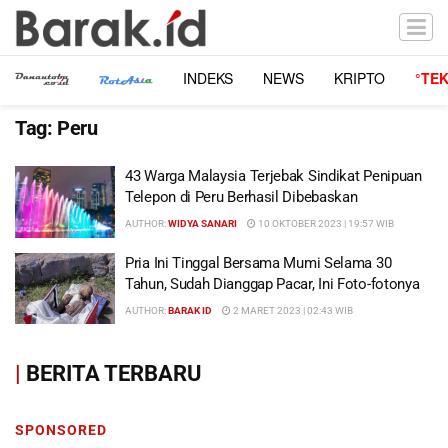
INDEKS
NEWS
KRIPTO
°TE
Tag:
Peru
43 Warga Malaysia Terjebak Sindikat Penipuan
Telepon di Peru Berhasil Dibebaskan
AUTHOR:
WIDYA SANARI
10 OKTOBER 2023 | 19:57 WIB
Pria Ini Tinggal Bersama Mumi Selama 30
Tahun, Sudah Dianggap Pacar, Ini Foto-fotonya
AUTHOR:
BARAK ID
2 MARET 2023 | 02:43 WIB
|
BERITA TERBARU
SPONSORED