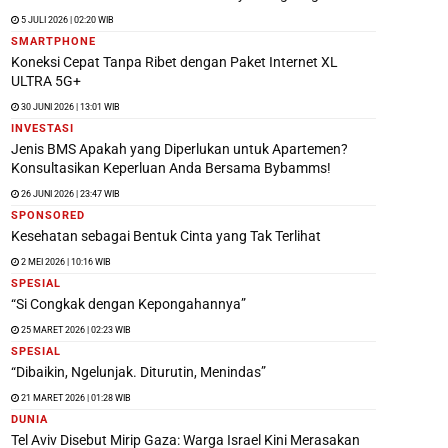
5 JULI 2026 | 02:20 WIB
SMARTPHONE
Koneksi Cepat Tanpa Ribet dengan Paket Internet XL
ULTRA 5G+
30 JUNI 2026 | 13:01 WIB
INVESTASI
Jenis BMS Apakah yang Diperlukan untuk Apartemen?
Konsultasikan Keperluan Anda Bersama Bybamms!
26 JUNI 2026 | 23:47 WIB
SPONSORED
Kesehatan sebagai Bentuk Cinta yang Tak Terlihat
2 MEI 2026 | 10:16 WIB
SPESIAL
“Si Congkak dengan Kepongahannya”
25 MARET 2026 | 02:23 WIB
SPESIAL
“Dibaikin, Ngelunjak. Diturutin, Menindas”
21 MARET 2026 | 01:28 WIB
DUNIA
Tel Aviv Disebut Mirip Gaza: Warga Israel Kini Merasakan