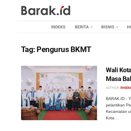
INDEKS
BERITA
BISNIS
H
Tag:
Pengurus BKMT
Wali Kot
Masa Ba
AUTHOR:
RHIEN
BARAK.ID - Y
pelantikan P
Kecamatan un
Kota ...