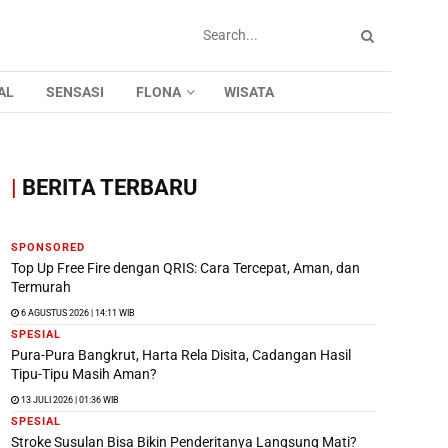
AL
SENSASI
FLONA
WISATA
|
BERITA TERBARU
SPONSORED
Top Up Free Fire dengan QRIS: Cara Tercepat, Aman, dan
Termurah
6 AGUSTUS 2026 | 14:11 WIB
SPESIAL
Pura-Pura Bangkrut, Harta Rela Disita, Cadangan Hasil
Tipu-Tipu Masih Aman?
13 JULI 2026 | 01:36 WIB
SPESIAL
Stroke Susulan Bisa Bikin Penderitanya Langsung Mati?