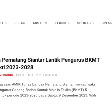
OT
JEJAK
MISTERI
TEKNO
SPORTS
SPESI
a Pematang Siantar Lantik Pengurus BKMT
kti 2023-2028
A PONDOW
9 DESEMBER 2023 | 18:37 WIB
ayasan AMIK Tunas Bangsa Pematang Siantar menjadi saksi
engurus Cabang Badan Kontak Majelis Taklim (BKMT) 5
tuk periode 2023-2028 pada Sabtu, 9 Desember 2023. Wali