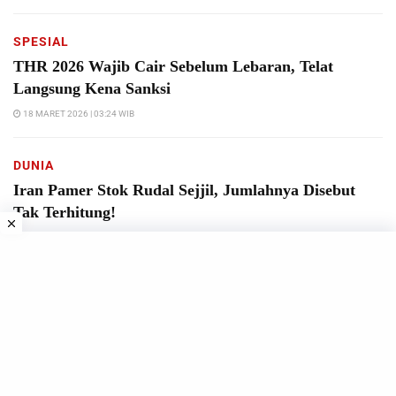
SPESIAL
THR 2026 Wajib Cair Sebelum Lebaran, Telat
Langsung Kena Sanksi
18 MARET 2026 | 03:24 WIB
DUNIA
Iran Pamer Stok Rudal Sejjil, Jumlahnya Disebut
Tak Terhitung!
18 MARET 2026 | 00:14 WIB
Media Kit
Pedoman
Privacy
Terms
Redaksi
News Index