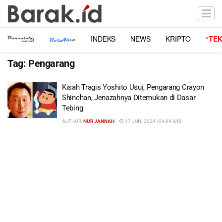
INDEKS
NEWS
KRIPTO
°TE
Tag:
Pengarang
Kisah Tragis Yoshito Usui, Pengarang Crayon
Shinchan, Jenazahnya Ditemukan di Dasar
Tebing
AUTHOR:
NUR JANNAH
17 JUNI 2024 | 04:04 WIB