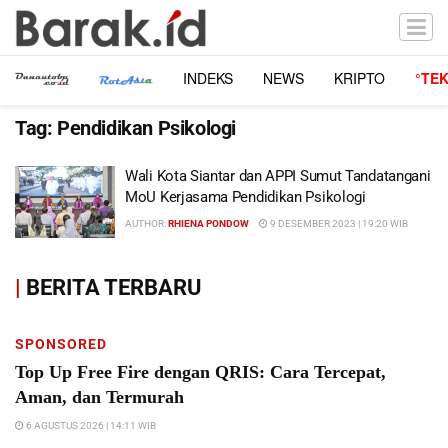
INDEKS
NEWS
KRIPTO
°TE
Tag:
Pendidikan Psikologi
Wali Kota Siantar dan APPI Sumut Tandatangani
MoU Kerjasama Pendidikan Psikologi
AUTHOR:
RHIENA PONDOW
9 DESEMBER 2023 | 19:20 WIB
|
BERITA TERBARU
SPONSORED
Top Up Free Fire dengan QRIS: Cara Tercepat,
Aman, dan Termurah
6 AGUSTUS 2026 | 14:11 WIB