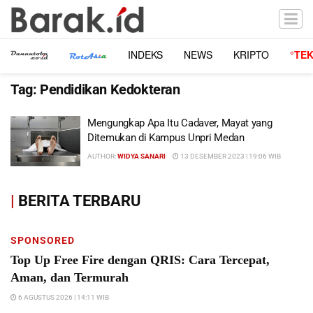
INDEKS
NEWS
KRIPTO
°TE
Tag:
Pendidikan Kedokteran
Mengungkap Apa Itu Cadaver, Mayat yang
Ditemukan di Kampus Unpri Medan
AUTHOR:
WIDYA SANARI
13 DESEMBER 2023 | 19:06 WIB
|
BERITA TERBARU
SPONSORED
Top Up Free Fire dengan QRIS: Cara Tercepat,
Aman, dan Termurah
6 AGUSTUS 2026 | 14:11 WIB