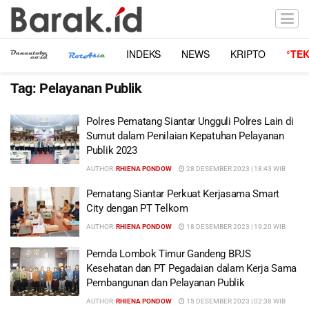
INDEKS
NEWS
KRIPTO
°TE
Tag:
Pelayanan Publik
Polres Pematang Siantar Ungguli Polres Lain di
Sumut dalam Penilaian Kepatuhan Pelayanan
Publik 2023
AUTHOR:
RHIENA PONDOW
28 DESEMBER 2023 | 18:43 WIB
Pematang Siantar Perkuat Kerjasama Smart
City dengan PT Telkom
AUTHOR:
RHIENA PONDOW
18 DESEMBER 2023 | 19:20 WIB
Pemda Lombok Timur Gandeng BPJS
Kesehatan dan PT Pegadaian dalam Kerja Sama
Pembangunan dan Pelayanan Publik
AUTHOR:
RHIENA PONDOW
15 DESEMBER 2023 | 02:38 WIB