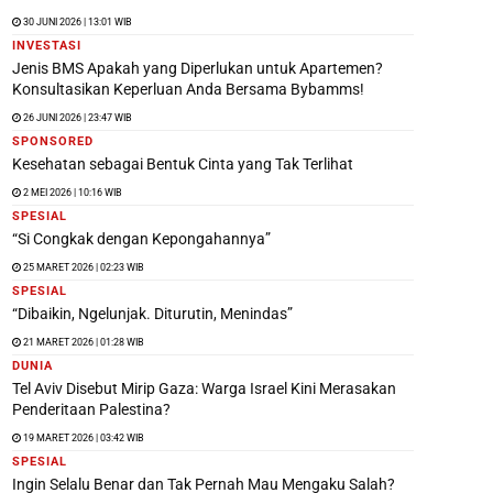
30 JUNI 2026 | 13:01 WIB
INVESTASI
Jenis BMS Apakah yang Diperlukan untuk Apartemen?
Konsultasikan Keperluan Anda Bersama Bybamms!
26 JUNI 2026 | 23:47 WIB
SPONSORED
Kesehatan sebagai Bentuk Cinta yang Tak Terlihat
2 MEI 2026 | 10:16 WIB
SPESIAL
“Si Congkak dengan Kepongahannya”
25 MARET 2026 | 02:23 WIB
SPESIAL
“Dibaikin, Ngelunjak. Diturutin, Menindas”
21 MARET 2026 | 01:28 WIB
DUNIA
Tel Aviv Disebut Mirip Gaza: Warga Israel Kini Merasakan
Penderitaan Palestina?
19 MARET 2026 | 03:42 WIB
SPESIAL
Ingin Selalu Benar dan Tak Pernah Mau Mengaku Salah?