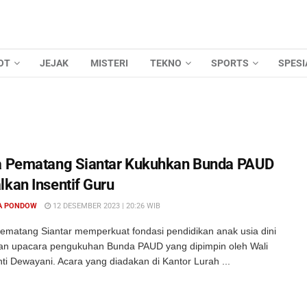
OT
JEJAK
MISTERI
TEKNO
SPORTS
SPESI
a Pematang Siantar Kukuhkan Bunda PAUD
lkan Insentif Guru
A PONDOW
12 DESEMBER 2023 | 20:26 WIB
ematang Siantar memperkuat fondasi pendidikan anak usia dini
n upacara pengukuhan Bunda PAUD yang dipimpin oleh Wali
ti Dewayani. Acara yang diadakan di Kantor Lurah ...