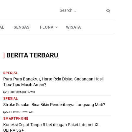
AL
SENSASI
FLONA
WISATA
|
BERITA TERBARU
SPESIAL
Pura-Pura Bangkrut, Harta Rela Disita, Cadangan Hasil
Tipu-Tipu Masih Aman?
13 JULI 2026 | 01:36 WIB
SPESIAL
Stroke Susulan Bisa Bikin Penderitanya Langsung Mati?
5 JULI 2026 | 02:20 WIB
SMARTPHONE
Koneksi Cepat Tanpa Ribet dengan Paket Internet XL
ULTRA 5G+