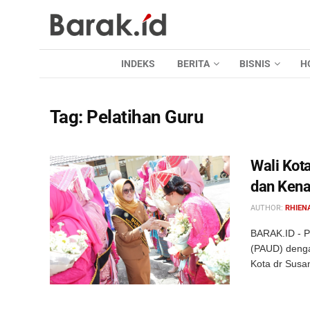
INDEKS
BERITA
BISNIS
H
Tag:
Pelatihan Guru
Wali Kot
dan Kena
AUTHOR:
RHIEN
BARAK.ID - P
(PAUD) denga
Kota dr Susan