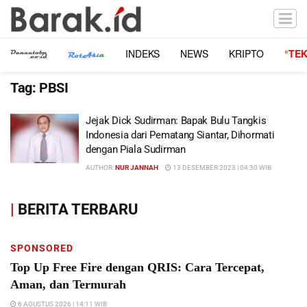
INDEKS
NEWS
KRIPTO
°TE
Tag:
PBSI
Jejak Dick Sudirman: Bapak Bulu Tangkis
Indonesia dari Pematang Siantar, Dihormati
dengan Piala Sudirman
AUTHOR:
NUR JANNAH
13 DESEMBER 2023 | 04:30 WIB
|
BERITA TERBARU
SPONSORED
Top Up Free Fire dengan QRIS: Cara Tercepat,
Aman, dan Termurah
6 AGUSTUS 2026 | 14:11 WIB