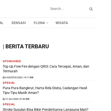
AL
SENSASI
FLONA
WISATA
|
BERITA TERBARU
SPONSORED
Top Up Free Fire dengan QRIS: Cara Tercepat, Aman, dan
Termurah
6 AGUSTUS 2026 | 14:11 WIB
SPESIAL
Pura-Pura Bangkrut, Harta Rela Disita, Cadangan Hasil
Tipu-Tipu Masih Aman?
13 JULI 2026 | 01:36 WIB
SPESIAL
Stroke Susulan Bisa Bikin Penderitanya Langsung Mati?