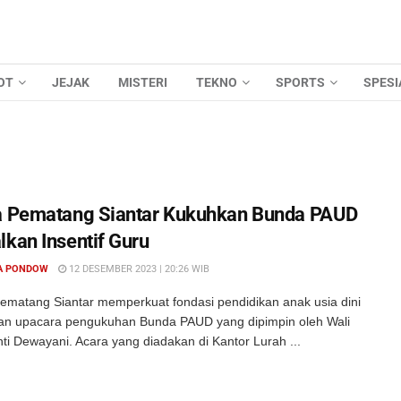
OT
JEJAK
MISTERI
TEKNO
SPORTS
SPESI
a Pematang Siantar Kukuhkan Bunda PAUD
lkan Insentif Guru
A PONDOW
12 DESEMBER 2023 | 20:26 WIB
ematang Siantar memperkuat fondasi pendidikan anak usia dini
n upacara pengukuhan Bunda PAUD yang dipimpin oleh Wali
ti Dewayani. Acara yang diadakan di Kantor Lurah ...