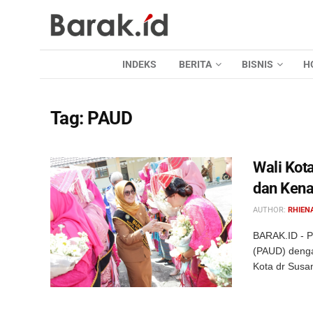
INDEKS
BERITA
BISNIS
H
Tag:
PAUD
Wali Kot
dan Kena
AUTHOR:
RHIEN
BARAK.ID - P
(PAUD) denga
Kota dr Susan