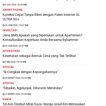
5 JULI 2026 | 02:20 WIB
SMARTPHONE
Koneksi Cepat Tanpa Ribet dengan Paket Internet XL
ULTRA 5G+
30 JUNI 2026 | 13:01 WIB
INVESTASI
Jenis BMS Apakah yang Diperlukan untuk Apartemen?
Konsultasikan Keperluan Anda Bersama Bybamms!
26 JUNI 2026 | 23:47 WIB
SPONSORED
Kesehatan sebagai Bentuk Cinta yang Tak Terlihat
2 MEI 2026 | 10:16 WIB
SPESIAL
“Si Congkak dengan Kepongahannya”
25 MARET 2026 | 02:23 WIB
SPESIAL
“Dibaikin, Ngelunjak. Diturutin, Menindas”
21 MARET 2026 | 01:28 WIB
DUNIA
Tel Aviv Disebut Mirip Gaza: Warga Israel Kini Merasakan