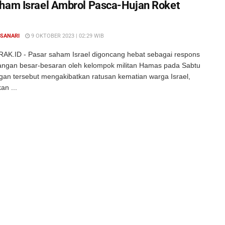
ham Israel Ambrol Pasca-Hujan Roket
 SANARI
9 OKTOBER 2023 | 02:29 WIB
RAK.ID - Pasar saham Israel digoncang hebat sebagai respons
angan besar-besaran oleh kelompok militan Hamas pada Sabtu
ngan tersebut mengakibatkan ratusan kematian warga Israel,
an ...