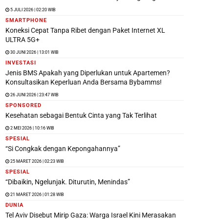
5 JULI 2026 | 02:20 WIB
SMARTPHONE
Koneksi Cepat Tanpa Ribet dengan Paket Internet XL
ULTRA 5G+
30 JUNI 2026 | 13:01 WIB
INVESTASI
Jenis BMS Apakah yang Diperlukan untuk Apartemen?
Konsultasikan Keperluan Anda Bersama Bybamms!
26 JUNI 2026 | 23:47 WIB
SPONSORED
Kesehatan sebagai Bentuk Cinta yang Tak Terlihat
2 MEI 2026 | 10:16 WIB
SPESIAL
“Si Congkak dengan Kepongahannya”
25 MARET 2026 | 02:23 WIB
SPESIAL
“Dibaikin, Ngelunjak. Diturutin, Menindas”
21 MARET 2026 | 01:28 WIB
DUNIA
Tel Aviv Disebut Mirip Gaza: Warga Israel Kini Merasakan