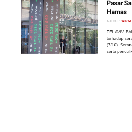
Pasar Sa
Hamas
AUTHOR:
WIDYA
TEL AVIV, BA
terhadap ser
(7/10). Sera
serta penculik