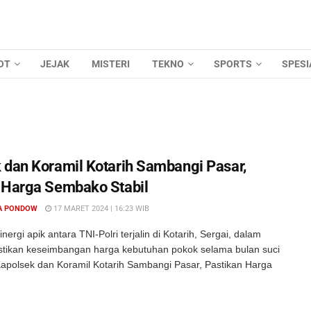
OT
JEJAK
MISTERI
TEKNO
SPORTS
SPESI
 dan Koramil Kotarih Sambangi Pasar,
 Harga Sembako Stabil
A PONDOW
17 MARET 2024 | 16:23 WIB
nergi apik antara TNI-Polri terjalin di Kotarih, Sergai, dalam
ikan keseimbangan harga kebutuhan pokok selama bulan suci
polsek dan Koramil Kotarih Sambangi Pasar, Pastikan Harga