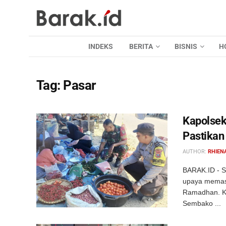
INDEKS
BERITA
BISNIS
H
Tag:
Pasar
Kapolsek
Pastikan
AUTHOR:
RHIEN
BARAK.ID - Si
upaya memast
Ramadhan. Ka
Sembako ...