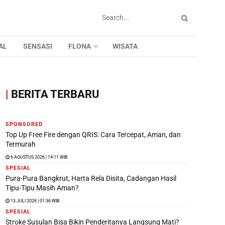
AL
SENSASI
FLONA
WISATA
|
BERITA TERBARU
SPONSORED
Top Up Free Fire dengan QRIS: Cara Tercepat, Aman, dan
Termurah
6 AGUSTUS 2026 | 14:11 WIB
SPESIAL
Pura-Pura Bangkrut, Harta Rela Disita, Cadangan Hasil
Tipu-Tipu Masih Aman?
13 JULI 2026 | 01:36 WIB
SPESIAL
Stroke Susulan Bisa Bikin Penderitanya Langsung Mati?