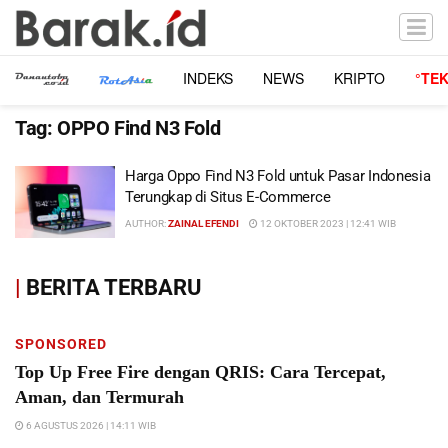
INDEKS
NEWS
KRIPTO
°TE
Tag:
OPPO Find N3 Fold
Harga Oppo Find N3 Fold untuk Pasar Indonesia
Terungkap di Situs E-Commerce
AUTHOR:
ZAINAL EFENDI
12 OKTOBER 2023 | 12:41 WIB
|
BERITA TERBARU
SPONSORED
Top Up Free Fire dengan QRIS: Cara Tercepat,
Aman, dan Termurah
6 AGUSTUS 2026 | 14:11 WIB