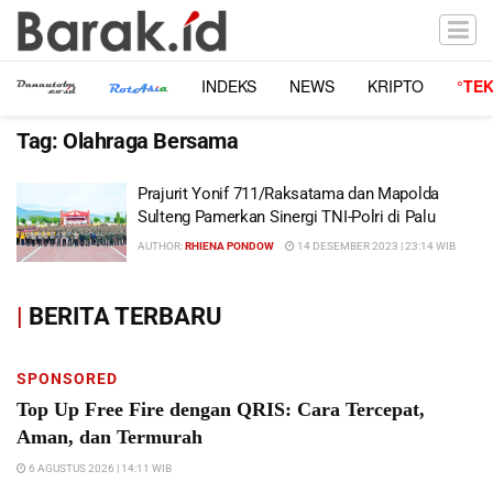
INDEKS
NEWS
KRIPTO
°TE
Tag:
Olahraga Bersama
Prajurit Yonif 711/Raksatama dan Mapolda
Sulteng Pamerkan Sinergi TNI-Polri di Palu
AUTHOR:
RHIENA PONDOW
14 DESEMBER 2023 | 23:14 WIB
|
BERITA TERBARU
SPONSORED
Top Up Free Fire dengan QRIS: Cara Tercepat,
Aman, dan Termurah
6 AGUSTUS 2026 | 14:11 WIB