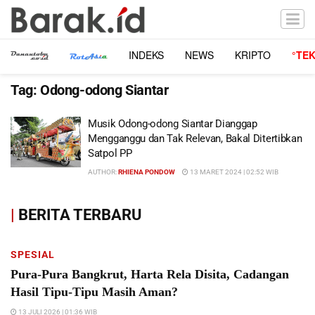
INDEKS
NEWS
KRIPTO
°TE
Tag:
Odong-odong Siantar
Musik Odong-odong Siantar Dianggap
Mengganggu dan Tak Relevan, Bakal Ditertibkan
Satpol PP
AUTHOR:
RHIENA PONDOW
13 MARET 2024 | 02:52 WIB
|
BERITA TERBARU
SPESIAL
Pura-Pura Bangkrut, Harta Rela Disita, Cadangan
Hasil Tipu-Tipu Masih Aman?
13 JULI 2026 | 01:36 WIB