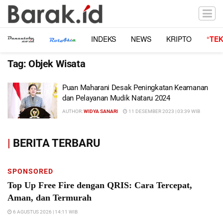
INDEKS
NEWS
KRIPTO
°TE
Tag:
Objek Wisata
Puan Maharani Desak Peningkatan Keamanan
dan Pelayanan Mudik Nataru 2024
AUTHOR:
WIDYA SANARI
11 DESEMBER 2023 | 03:39 WIB
|
BERITA TERBARU
SPONSORED
Top Up Free Fire dengan QRIS: Cara Tercepat,
Aman, dan Termurah
6 AGUSTUS 2026 | 14:11 WIB