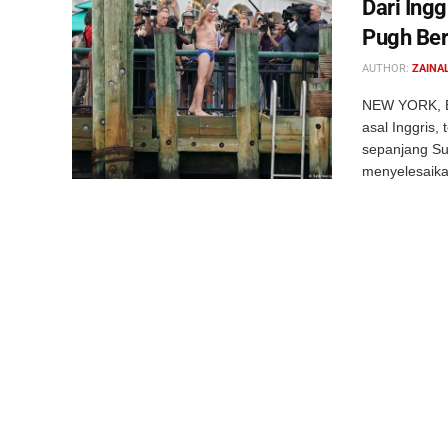
Dari Ing
Pugh Ber
AUTHOR:
ZAINAL
NEW YORK, B
asal Inggris,
sepanjang Su
menyelesaikan