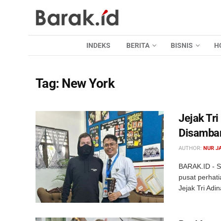
INDEKS
BERITA
BISNIS
H
Tag:
New York
Jejak Tr
Disamban
AUTHOR:
NUR J
BARAK.ID - S
pusat perhati
Jejak Tri Adi