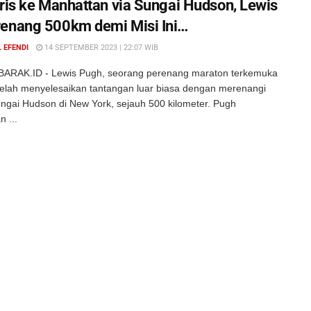
gris ke Manhattan via Sungai Hudson, Lewis
enang 500km demi Misi Ini…
 EFENDI
14 SEPTEMBER 2023 | 22:07 WIB
ARAK.ID - Lewis Pugh, seorang perenang maraton terkemuka
 telah menyelesaikan tantangan luar biasa dengan merenangi
ngai Hudson di New York, sejauh 500 kilometer. Pugh
 ...