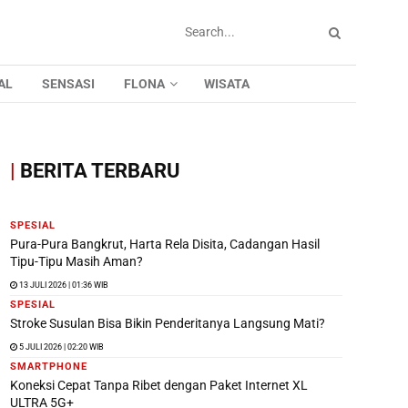
AL
SENSASI
FLONA
WISATA
|
BERITA TERBARU
SPESIAL
Pura-Pura Bangkrut, Harta Rela Disita, Cadangan Hasil
Tipu-Tipu Masih Aman?
13 JULI 2026 | 01:36 WIB
SPESIAL
Stroke Susulan Bisa Bikin Penderitanya Langsung Mati?
5 JULI 2026 | 02:20 WIB
SMARTPHONE
Koneksi Cepat Tanpa Ribet dengan Paket Internet XL
ULTRA 5G+