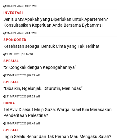
30 JUNI 2026 | 13:01 WIB
INVESTASI
Jenis BMS Apakah yang Diperlukan untuk Apartemen?
Konsultasikan Keperluan Anda Bersama Bybamms!
26 JUNI 2026 | 23:47 WIB
SPONSORED
Kesehatan sebagai Bentuk Cinta yang Tak Terlihat
2 MEI 2026 | 10:16 WIB
SPESIAL
“Si Congkak dengan Kepongahannya”
25 MARET 2026 | 02:23 WIB
SPESIAL
“Dibaikin, Ngelunjak. Diturutin, Menindas”
21 MARET 2026 | 01:28 WIB
DUNIA
Tel Aviv Disebut Mirip Gaza: Warga Israel Kini Merasakan
Penderitaan Palestina?
19 MARET 2026 | 03:42 WIB
SPESIAL
Ingin Selalu Benar dan Tak Pernah Mau Mengaku Salah?