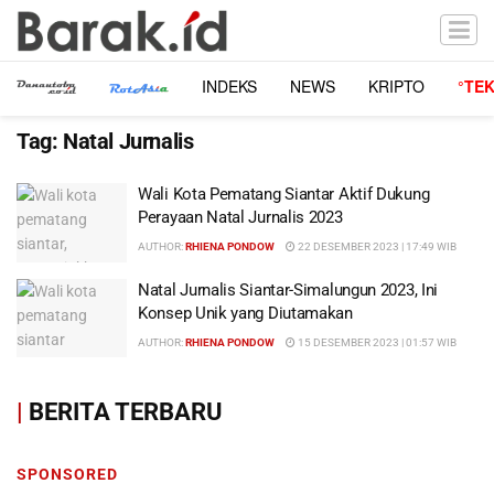
INDEKS
NEWS
KRIPTO
°TE
Tag:
Natal Jurnalis
Wali Kota Pematang Siantar Aktif Dukung
Perayaan Natal Jurnalis 2023
AUTHOR:
RHIENA PONDOW
22 DESEMBER 2023 | 17:49 WIB
Natal Jurnalis Siantar-Simalungun 2023, Ini
Konsep Unik yang Diutamakan
AUTHOR:
RHIENA PONDOW
15 DESEMBER 2023 | 01:57 WIB
|
BERITA TERBARU
SPONSORED