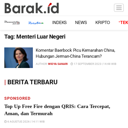
INDEKS
NEWS
KRIPTO
°TE
Tag:
Menteri Luar Negeri
Komentar Baerbock Picu Kemarahan China,
Hubungan Jerman-China Terancam?
AUTHOR:
WIDYA SANARI
17 SEPTEMBER 2023 | 14:48 WIB
|
BERITA TERBARU
SPONSORED
Top Up Free Fire dengan QRIS: Cara Tercepat,
Aman, dan Termurah
6 AGUSTUS 2026 | 14:11 WIB