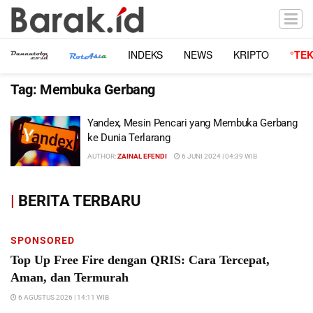
INDEKS
NEWS
KRIPTO
°TE
Tag:
Membuka Gerbang
Yandex, Mesin Pencari yang Membuka Gerbang
ke Dunia Terlarang
AUTHOR:
ZAINAL EFENDI
6 JUNI 2024 | 04:39 WIB
|
BERITA TERBARU
SPONSORED
Top Up Free Fire dengan QRIS: Cara Tercepat,
Aman, dan Termurah
6 AGUSTUS 2026 | 14:11 WIB