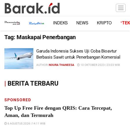
INDEKS
NEWS
KRIPTO
°TE
Tag:
Maskapai Penerbangan
Garuda Indonesia Sukses Uji Coba Bioavtur
Berbasis Sawit untuk Penerbangan Komersial
AUTHOR:
NOURA THANEESA
10 OKTOBER 2023 | 23:03 WIB
|
BERITA TERBARU
SPONSORED
Top Up Free Fire dengan QRIS: Cara Tercepat,
Aman, dan Termurah
6 AGUSTUS 2026 | 14:11 WIB