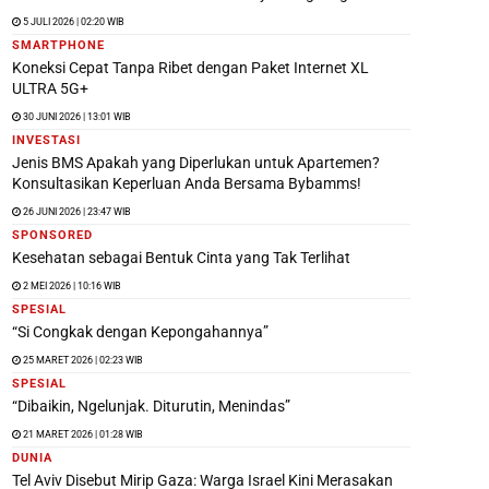
5 JULI 2026 | 02:20 WIB
SMARTPHONE
Koneksi Cepat Tanpa Ribet dengan Paket Internet XL
ULTRA 5G+
30 JUNI 2026 | 13:01 WIB
INVESTASI
Jenis BMS Apakah yang Diperlukan untuk Apartemen?
Konsultasikan Keperluan Anda Bersama Bybamms!
26 JUNI 2026 | 23:47 WIB
SPONSORED
Kesehatan sebagai Bentuk Cinta yang Tak Terlihat
2 MEI 2026 | 10:16 WIB
SPESIAL
“Si Congkak dengan Kepongahannya”
25 MARET 2026 | 02:23 WIB
SPESIAL
“Dibaikin, Ngelunjak. Diturutin, Menindas”
21 MARET 2026 | 01:28 WIB
DUNIA
Tel Aviv Disebut Mirip Gaza: Warga Israel Kini Merasakan