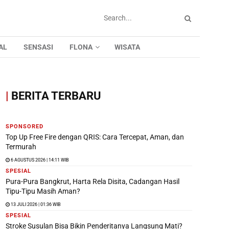
AL
SENSASI
FLONA
WISATA
|
BERITA TERBARU
SPONSORED
Top Up Free Fire dengan QRIS: Cara Tercepat, Aman, dan
Termurah
6 AGUSTUS 2026 | 14:11 WIB
SPESIAL
Pura-Pura Bangkrut, Harta Rela Disita, Cadangan Hasil
Tipu-Tipu Masih Aman?
13 JULI 2026 | 01:36 WIB
SPESIAL
Stroke Susulan Bisa Bikin Penderitanya Langsung Mati?