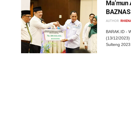
Ma’mun A
BAZNAS d
AUTHOR:
RHIEN
BARAK.ID - W
(13/12/2023)
Sulteng 2023 d