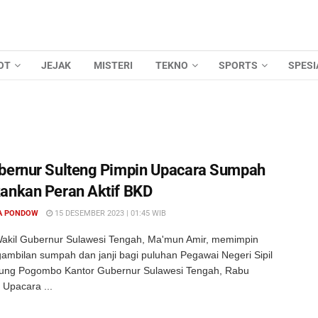
OT
JEJAK
MISTERI
TEKNO
SPORTS
SPESI
bernur Sulteng Pimpin Upacara Sumpah
ankan Peran Aktif BKD
A PONDOW
15 DESEMBER 2023 | 01:45 WIB
akil Gubernur Sulawesi Tengah, Ma'mun Amir, memimpin
ambilan sumpah dan janji bagi puluhan Pegawai Negeri Sipil
ung Pogombo Kantor Gubernur Sulawesi Tengah, Rabu
 Upacara ...