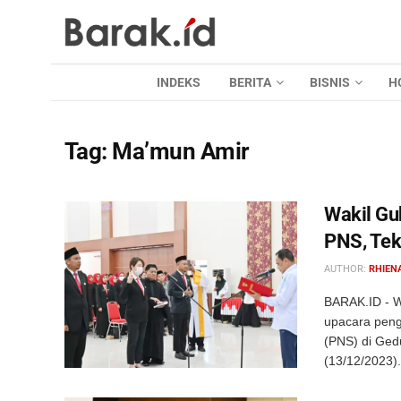
INDEKS
BERITA
BISNIS
H
Tag:
Ma’mun Amir
Wakil Gu
PNS, Tek
AUTHOR:
RHIEN
BARAK.ID - W
upacara peng
(PNS) di Ged
(13/12/2023).