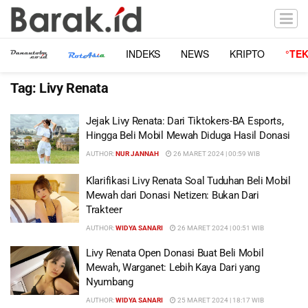
INDEKS
NEWS
KRIPTO
°TE
Tag:
Livy Renata
Jejak Livy Renata: Dari Tiktokers-BA Esports,
Hingga Beli Mobil Mewah Diduga Hasil Donasi
AUTHOR:
NUR JANNAH
26 MARET 2024 | 00:59 WIB
Klarifikasi Livy Renata Soal Tuduhan Beli Mobil
Mewah dari Donasi Netizen: Bukan Dari
Trakteer
AUTHOR:
WIDYA SANARI
26 MARET 2024 | 00:51 WIB
Livy Renata Open Donasi Buat Beli Mobil
Mewah, Warganet: Lebih Kaya Dari yang
Nyumbang
AUTHOR:
WIDYA SANARI
25 MARET 2024 | 18:17 WIB