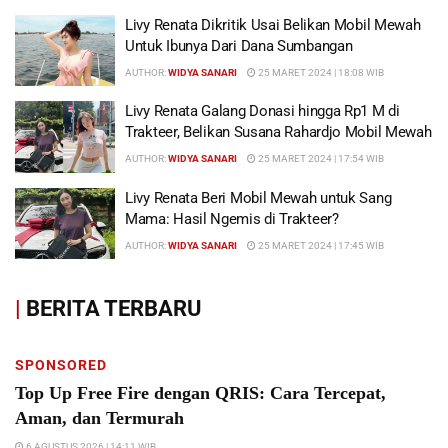
Livy Renata Dikritik Usai Belikan Mobil Mewah
Untuk Ibunya Dari Dana Sumbangan
AUTHOR:
WIDYA SANARI
25 MARET 2024 | 18:08 WIB
Livy Renata Galang Donasi hingga Rp1 M di
Trakteer, Belikan Susana Rahardjo Mobil Mewah
AUTHOR:
WIDYA SANARI
25 MARET 2024 | 17:54 WIB
Livy Renata Beri Mobil Mewah untuk Sang
Mama: Hasil Ngemis di Trakteer?
AUTHOR:
WIDYA SANARI
25 MARET 2024 | 17:45 WIB
|
BERITA TERBARU
SPONSORED
Top Up Free Fire dengan QRIS: Cara Tercepat,
Aman, dan Termurah
6 AGUSTUS 2026 | 14:11 WIB