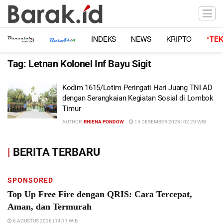
INDEKS
NEWS
KRIPTO
°TE
Tag:
Letnan Kolonel Inf Bayu Sigit
Kodim 1615/Lotim Peringati Hari Juang TNI AD
dengan Serangkaian Kegiatan Sosial di Lombok
Timur
AUTHOR:
RHIENA PONDOW
15 DESEMBER 2023 | 02:29 WIB
|
BERITA TERBARU
SPONSORED
Top Up Free Fire dengan QRIS: Cara Tercepat,
Aman, dan Termurah
6 AGUSTUS 2026 | 14:11 WIB