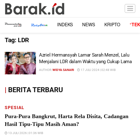
INDEKS
NEWS
KRIPTO
°TE
Tag:
LDR
Azriel Hermansyah Lamar Sarah Menzel, Lalu
Menjalani LDR dalam Waktu yang Cukup Lama
AUTHOR:
WIDYA SANARI
17 JULI 2024 | 02:48 WIB
|
BERITA TERBARU
SPESIAL
Pura-Pura Bangkrut, Harta Rela Disita, Cadangan
Hasil Tipu-Tipu Masih Aman?
13 JULI 2026 | 01:36 WIB