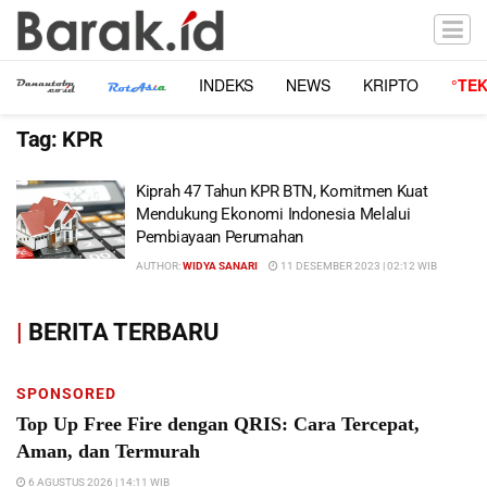
INDEKS
NEWS
KRIPTO
°TE
Tag:
KPR
Kiprah 47 Tahun KPR BTN, Komitmen Kuat
Mendukung Ekonomi Indonesia Melalui
Pembiayaan Perumahan
AUTHOR:
WIDYA SANARI
11 DESEMBER 2023 | 02:12 WIB
|
BERITA TERBARU
SPONSORED
Top Up Free Fire dengan QRIS: Cara Tercepat,
Aman, dan Termurah
6 AGUSTUS 2026 | 14:11 WIB