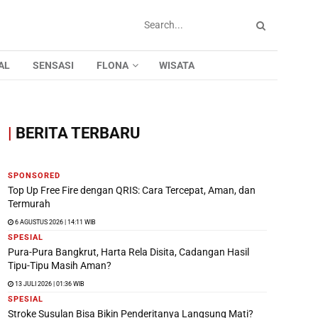
AL
SENSASI
FLONA
WISATA
|
BERITA TERBARU
SPONSORED
Top Up Free Fire dengan QRIS: Cara Tercepat, Aman, dan
Termurah
6 AGUSTUS 2026 | 14:11 WIB
SPESIAL
Pura-Pura Bangkrut, Harta Rela Disita, Cadangan Hasil
Tipu-Tipu Masih Aman?
13 JULI 2026 | 01:36 WIB
SPESIAL
Stroke Susulan Bisa Bikin Penderitanya Langsung Mati?