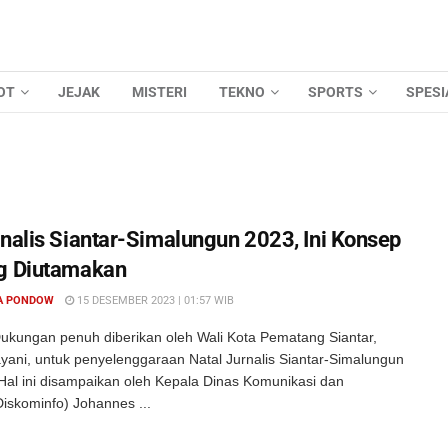
OT
JEJAK
MISTERI
TEKNO
SPORTS
SPESI
rnalis Siantar-Simalungun 2023, Ini Konsep
g Diutamakan
A PONDOW
15 DESEMBER 2023 | 01:57 WIB
ukungan penuh diberikan oleh Wali Kota Pematang Siantar,
yani, untuk penyelenggaraan Natal Jurnalis Siantar-Simalungun
Hal ini disampaikan oleh Kepala Dinas Komunikasi dan
Diskominfo) Johannes ...