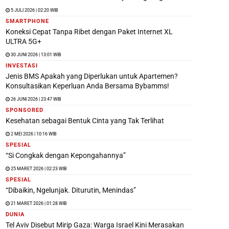
5 JULI 2026 | 02:20 WIB
SMARTPHONE
Koneksi Cepat Tanpa Ribet dengan Paket Internet XL
ULTRA 5G+
30 JUNI 2026 | 13:01 WIB
INVESTASI
Jenis BMS Apakah yang Diperlukan untuk Apartemen?
Konsultasikan Keperluan Anda Bersama Bybamms!
26 JUNI 2026 | 23:47 WIB
SPONSORED
Kesehatan sebagai Bentuk Cinta yang Tak Terlihat
2 MEI 2026 | 10:16 WIB
SPESIAL
“Si Congkak dengan Kepongahannya”
25 MARET 2026 | 02:23 WIB
SPESIAL
“Dibaikin, Ngelunjak. Diturutin, Menindas”
21 MARET 2026 | 01:28 WIB
DUNIA
Tel Aviv Disebut Mirip Gaza: Warga Israel Kini Merasakan