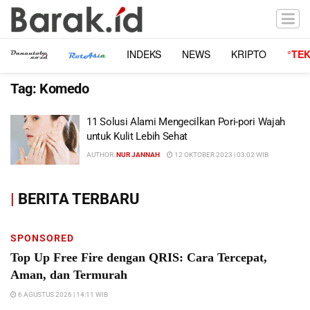
INDEKS
NEWS
KRIPTO
°TE
Tag:
Komedo
11 Solusi Alami Mengecilkan Pori-pori Wajah
untuk Kulit Lebih Sehat
AUTHOR:
NUR JANNAH
12 OKTOBER 2023 | 03:02 WIB
|
BERITA TERBARU
SPONSORED
Top Up Free Fire dengan QRIS: Cara Tercepat,
Aman, dan Termurah
6 AGUSTUS 2026 | 14:11 WIB