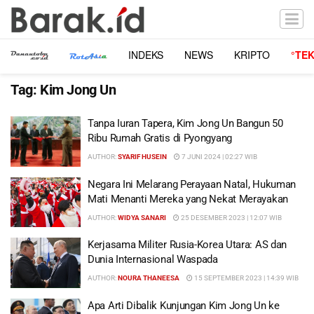
INDEKS
NEWS
KRIPTO
°TE
Tag:
Kim Jong Un
Tanpa Iuran Tapera, Kim Jong Un Bangun 50
Ribu Rumah Gratis di Pyongyang
AUTHOR:
SYARIF HUSEIN
7 JUNI 2024 | 02:27 WIB
Negara Ini Melarang Perayaan Natal, Hukuman
Mati Menanti Mereka yang Nekat Merayakan
AUTHOR:
WIDYA SANARI
25 DESEMBER 2023 | 12:07 WIB
Kerjasama Militer Rusia-Korea Utara: AS dan
Dunia Internasional Waspada
AUTHOR:
NOURA THANEESA
15 SEPTEMBER 2023 | 14:39 WIB
Apa Arti Dibalik Kunjungan Kim Jong Un ke