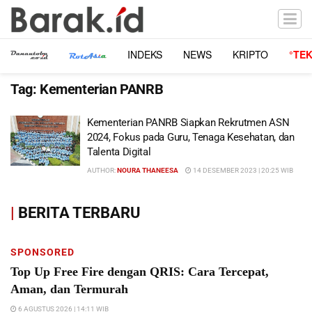
INDEKS
NEWS
KRIPTO
°TE
Tag:
Kementerian PANRB
Kementerian PANRB Siapkan Rekrutmen ASN
2024, Fokus pada Guru, Tenaga Kesehatan, dan
Talenta Digital
AUTHOR:
NOURA THANEESA
14 DESEMBER 2023 | 20:25 WIB
|
BERITA TERBARU
SPONSORED
Top Up Free Fire dengan QRIS: Cara Tercepat,
Aman, dan Termurah
6 AGUSTUS 2026 | 14:11 WIB