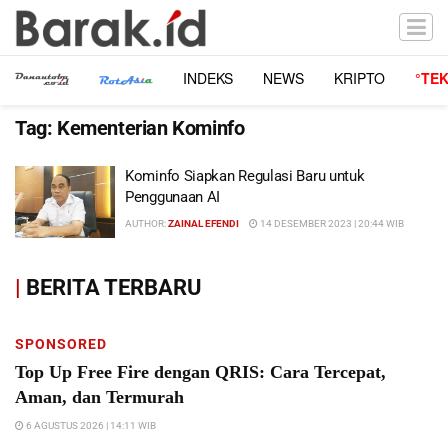
INDEKS
NEWS
KRIPTO
°TE
Tag:
Kementerian Kominfo
Kominfo Siapkan Regulasi Baru untuk
Penggunaan AI
AUTHOR:
ZAINAL EFENDI
14 DESEMBER 2023 | 20:44 WIB
|
BERITA TERBARU
SPONSORED
Top Up Free Fire dengan QRIS: Cara Tercepat,
Aman, dan Termurah
6 AGUSTUS 2026 | 14:11 WIB