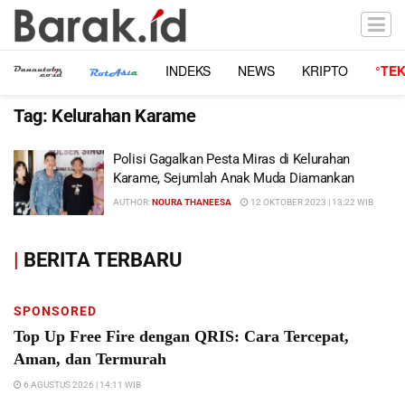
INDEKS
NEWS
KRIPTO
°TE
Tag:
Kelurahan Karame
Polisi Gagalkan Pesta Miras di Kelurahan
Karame, Sejumlah Anak Muda Diamankan
AUTHOR:
NOURA THANEESA
12 OKTOBER 2023 | 13:22 WIB
|
BERITA TERBARU
SPONSORED
Top Up Free Fire dengan QRIS: Cara Tercepat,
Aman, dan Termurah
6 AGUSTUS 2026 | 14:11 WIB