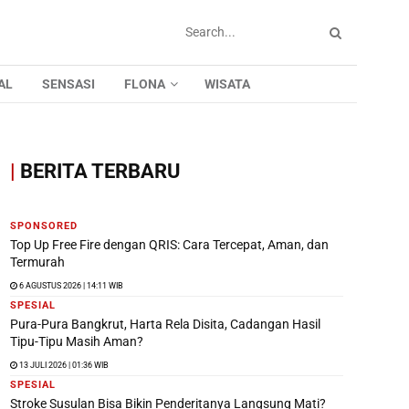
AL
SENSASI
FLONA
WISATA
|
BERITA TERBARU
SPONSORED
Top Up Free Fire dengan QRIS: Cara Tercepat, Aman, dan
Termurah
6 AGUSTUS 2026 | 14:11 WIB
SPESIAL
Pura-Pura Bangkrut, Harta Rela Disita, Cadangan Hasil
Tipu-Tipu Masih Aman?
13 JULI 2026 | 01:36 WIB
SPESIAL
Stroke Susulan Bisa Bikin Penderitanya Langsung Mati?