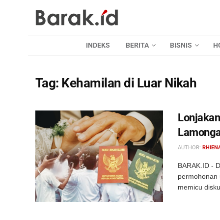
INDEKS
BERITA
BISNIS
H
Tag:
Kehamilan di Luar Nikah
Lonjakan
Lamonga
AUTHOR:
RHIEN
BARAK.ID - D
permohonan un
memicu diskus