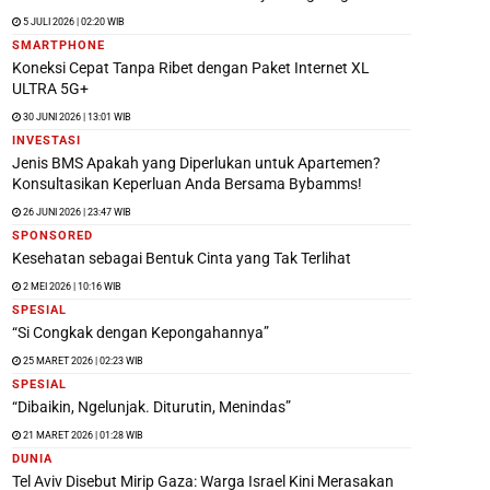
5 JULI 2026 | 02:20 WIB
SMARTPHONE
Koneksi Cepat Tanpa Ribet dengan Paket Internet XL
ULTRA 5G+
30 JUNI 2026 | 13:01 WIB
INVESTASI
Jenis BMS Apakah yang Diperlukan untuk Apartemen?
Konsultasikan Keperluan Anda Bersama Bybamms!
26 JUNI 2026 | 23:47 WIB
SPONSORED
Kesehatan sebagai Bentuk Cinta yang Tak Terlihat
2 MEI 2026 | 10:16 WIB
SPESIAL
“Si Congkak dengan Kepongahannya”
25 MARET 2026 | 02:23 WIB
SPESIAL
“Dibaikin, Ngelunjak. Diturutin, Menindas”
21 MARET 2026 | 01:28 WIB
DUNIA
Tel Aviv Disebut Mirip Gaza: Warga Israel Kini Merasakan