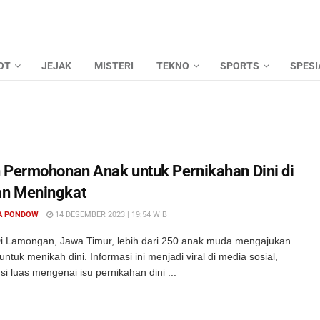
OT
JEJAK
MISTERI
TEKNO
SPORTS
SPESI
 Permohonan Anak untuk Pernikahan Dini di
n Meningkat
A PONDOW
14 DESEMBER 2023 | 19:54 WIB
i Lamongan, Jawa Timur, lebih dari 250 anak muda mengajukan
tuk menikah dini. Informasi ini menjadi viral di media sosial,
i luas mengenai isu pernikahan dini ...