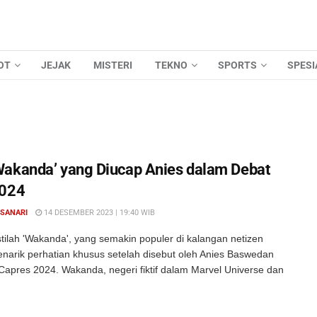
OT
JEJAK
MISTERI
TEKNO
SPORTS
SPESI
akanda’ yang Diucap Anies dalam Debat
2024
 SANARI
14 DESEMBER 2023 | 19:40 WIB
tilah 'Wakanda', yang semakin populer di kalangan netizen
enarik perhatian khusus setelah disebut oleh Anies Baswedan
Capres 2024. Wakanda, negeri fiktif dalam Marvel Universe dan