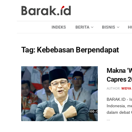
INDEKS
BERITA
BISNIS
H
Tag:
Kebebasan Berpendapat
Makna ‘W
Capres 
AUTHOR:
WIDYA
BARAK.ID - Is
Indonesia, m
dalam debat 
...