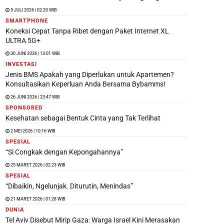
5 JULI 2026 | 02:20 WIB
SMARTPHONE
Koneksi Cepat Tanpa Ribet dengan Paket Internet XL
ULTRA 5G+
30 JUNI 2026 | 13:01 WIB
INVESTASI
Jenis BMS Apakah yang Diperlukan untuk Apartemen?
Konsultasikan Keperluan Anda Bersama Bybamms!
26 JUNI 2026 | 23:47 WIB
SPONSORED
Kesehatan sebagai Bentuk Cinta yang Tak Terlihat
2 MEI 2026 | 10:16 WIB
SPESIAL
“Si Congkak dengan Kepongahannya”
25 MARET 2026 | 02:23 WIB
SPESIAL
“Dibaikin, Ngelunjak. Diturutin, Menindas”
21 MARET 2026 | 01:28 WIB
DUNIA
Tel Aviv Disebut Mirip Gaza: Warga Israel Kini Merasakan