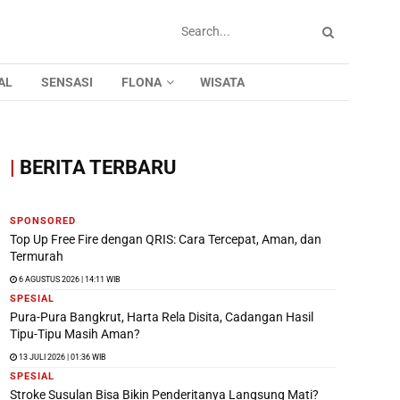
AL
SENSASI
FLONA
WISATA
|
BERITA TERBARU
SPONSORED
Top Up Free Fire dengan QRIS: Cara Tercepat, Aman, dan
Termurah
6 AGUSTUS 2026 | 14:11 WIB
SPESIAL
Pura-Pura Bangkrut, Harta Rela Disita, Cadangan Hasil
Tipu-Tipu Masih Aman?
13 JULI 2026 | 01:36 WIB
SPESIAL
Stroke Susulan Bisa Bikin Penderitanya Langsung Mati?