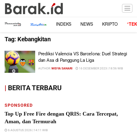
INDEKS
NEWS
KRIPTO
°TE
Tag:
Kebangkitan
Prediksi Valencia VS Barcelona: Duel Strategi
dan Asa di Panggung La Liga
AUTHOR:
WIDYA SANARI
16 DESEMBER 2023 | 18:56 WIB
|
BERITA TERBARU
SPONSORED
Top Up Free Fire dengan QRIS: Cara Tercepat,
Aman, dan Termurah
6 AGUSTUS 2026 | 14:11 WIB