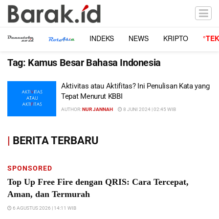
INDEKS
NEWS
KRIPTO
°TE
Tag:
Kamus Besar Bahasa Indonesia
Aktivitas atau Aktifitas? Ini Penulisan Kata yang
Tepat Menurut KBBI
AUTHOR:
NUR JANNAH
8 JUNI 2024 | 02:45 WIB
|
BERITA TERBARU
SPONSORED
Top Up Free Fire dengan QRIS: Cara Tercepat,
Aman, dan Termurah
6 AGUSTUS 2026 | 14:11 WIB