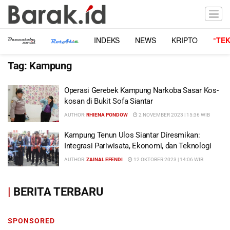
INDEKS
NEWS
KRIPTO
°TE
Tag:
Kampung
Operasi Gerebek Kampung Narkoba Sasar Kos-
kosan di Bukit Sofa Siantar
AUTHOR:
RHIENA PONDOW
2 NOVEMBER 2023 | 15:36 WIB
Kampung Tenun Ulos Siantar Diresmikan:
Integrasi Pariwisata, Ekonomi, dan Teknologi
AUTHOR:
ZAINAL EFENDI
12 OKTOBER 2023 | 14:06 WIB
|
BERITA TERBARU
SPONSORED