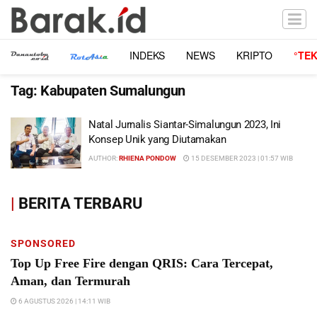
INDEKS
NEWS
KRIPTO
°TE
Tag:
Kabupaten Sumalungun
Natal Jurnalis Siantar-Simalungun 2023, Ini
Konsep Unik yang Diutamakan
AUTHOR:
RHIENA PONDOW
15 DESEMBER 2023 | 01:57 WIB
|
BERITA TERBARU
SPONSORED
Top Up Free Fire dengan QRIS: Cara Tercepat,
Aman, dan Termurah
6 AGUSTUS 2026 | 14:11 WIB