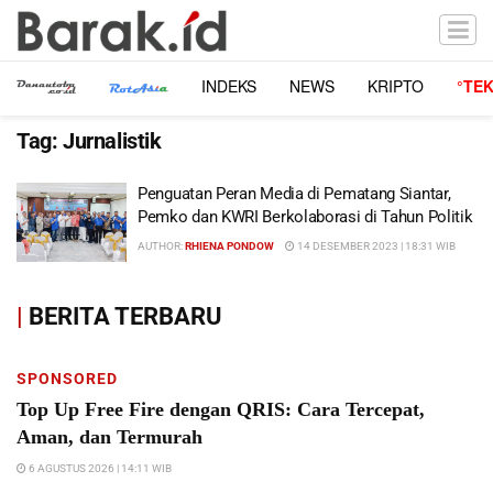
INDEKS
NEWS
KRIPTO
°TE
Tag:
Jurnalistik
Penguatan Peran Media di Pematang Siantar,
Pemko dan KWRI Berkolaborasi di Tahun Politik
AUTHOR:
RHIENA PONDOW
14 DESEMBER 2023 | 18:31 WIB
|
BERITA TERBARU
SPONSORED
Top Up Free Fire dengan QRIS: Cara Tercepat,
Aman, dan Termurah
6 AGUSTUS 2026 | 14:11 WIB